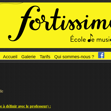
Accueil
Galerie
Tarifs
Qui sommes-nous ?
lle
 à définir avec le professeur) :