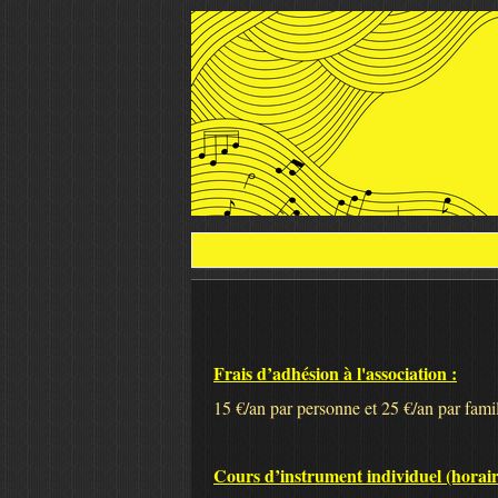
Frais d’adhésion à l'association :
15 €/an par personne et 25 €/an par fami
Cours d’instrument individuel (horaire